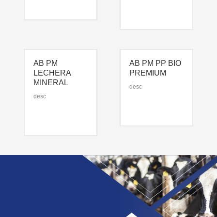
AB PM
AB PM PP BIO
LECHERA
PREMIUM
MINERAL
desc
desc